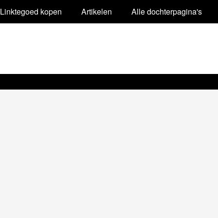
Linktegoed kopen
Artikelen
Alle dochterpagina's