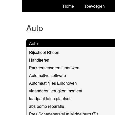
Home
Toevoegen
Auto
Auto
Rijschool Rhoon
Handlieren
Parkeersensoren inbouwen
Automotive software
Automaat rijles Eindhoven
vlaanderen terugkommoment
laadpaal laten plaatsen
abs pomp reparatie
Pres Schadeherstel in Middelburg (Z.)