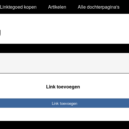
Linktegoed kopen
Artikelen
Alle dochterpagina's
g
Link toevoegen
Link toevoegen